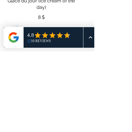
Glace du jour (Ice cream of the
day)
8 $
Tintin
Brownie et glace (Brownie and
ice cream)
9 $
LE CORDON DORÉ RESTAURANT-
BISTROT
cordondor1803@gmail.com
819 661 5113
(Textez Seulement)