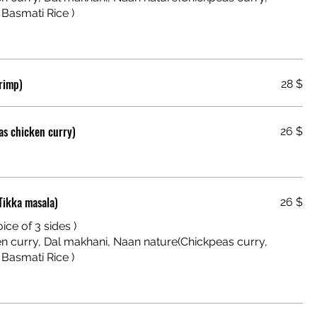
rimp)
28 $
as chicken curry)
26 $
Tikka masala)
26 $
ice of 3 sides )