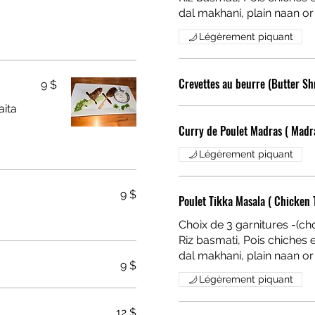
Légèrement piquant
Crevettes au beurre (Butter Sh
9 $
aita
Curry de Poulet Madras ( Madr
Légèrement piquant
9 $
Poulet Tikka Masala ( Chicken 
Choix de 3 garnitures -(cho
Riz basmati, Pois chiches en curry, Dal makhani, Naan nature(Chickpeas curry,
9 $
Légèrement piquant
12 $