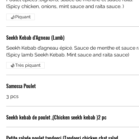
(Spicy chicken, onions, mint sauce and raita sauce. )
Piquant
Seekh Kebab d'Agneau (Lamb)
Seekh Kebab d’agneau épicé. Sauce de menthe et sauce r
(Spicy lamb Seekh Kebab. Mint sauce and raita sauce)
Très piquant
Samossa Poulet
3 pcs
Seekh kebab de poulet ,(Chicken seekh kebab )2 pc
Petite salade poulet tandoori (Tandoori chicken chat salad