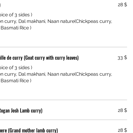
)
28 $
ice of 3 sides )
Curry de chèvres avec os et feuille de curry (Goat curry with curry leaves)
33 $
ice of 3 sides )
Rogan Josh Lamb curry)
28 $
mere (Grand mother lamb curry)
28 $