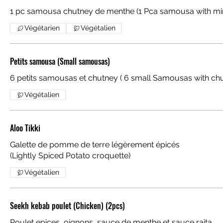
1 pc samousa chutney de menthe (1 Pca samousa with mi
Végétarien
Végétalien
Petits samousa (Small samousas)
6 petits samousas et chutney ( 6 small Samousas with ch
Végétalien
Aloo Tikki
Galette de pomme de terre légèrement épicés
(Lightly Spiced Potato croquette)
Végétalien
Seekh kebab poulet (Chicken) (2pcs)
Poulet epices ,oignons, sauce de menthe et sauce raita.