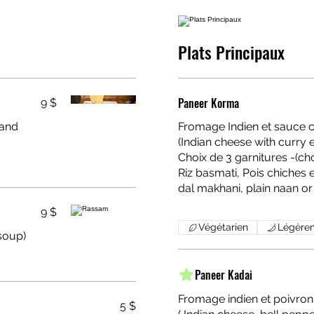
Plats Principaux
Paneer Korma
9 $
 and
Fromage Indien et sauce c
(Indian cheese with curry
Choix de 3 garnitures -(cho
Riz basmati, Pois chiches en curry, Dal makhani, Naan nature(Chickpeas curry,
dal makhani, plain naan or
9 $
Végétarien
Légère
arind soup)
Paneer Kadai
Fromage indien et poivron
5 $