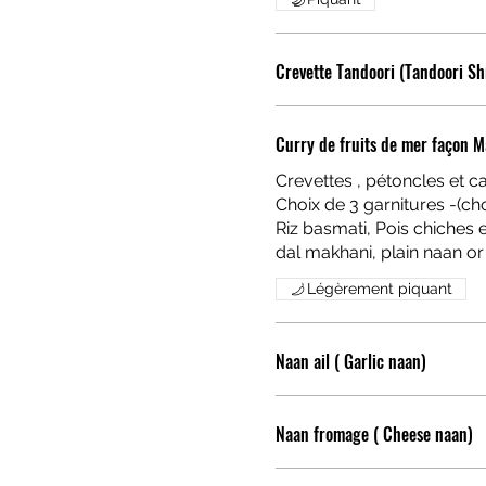
Crevette Tandoori (Tandoori S
Curry de fruits de mer façon M
Crevettes , pétoncles et 
Choix de 3 garnitures -(cho
Riz basmati, Pois chiches en curry, Dal makhani, Naan nature(Chickpeas curry,
Légèrement piquant
Naan ail ( Garlic naan)
Naan fromage ( Cheese naan)