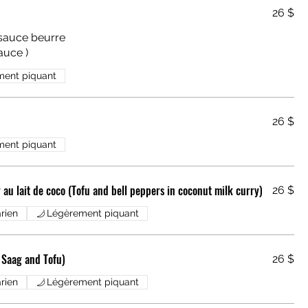
26 $
 sauce beurre
auce )
ment piquant
26 $
ment piquant
au sauce curry au lait de coco (Tofu and bell peppers in coconut milk curry)
26 $
rien
Légèrement piquant
 Saag and Tofu)
26 $
rien
Légèrement piquant