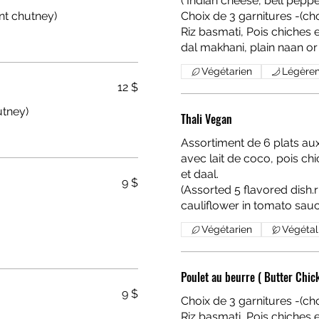
( Indian cheese, bell peppe
nt chutney)
Choix de 3 garnitures -(cho
Riz basmati, Pois chiches en curry, Dal makhani, Naan nature(Chickpeas curry,
Végétarien
Légère
12 $
utney)
Thali Vegan
Assortiment de 6 plats au
avec lait de coco, pois c
et daal.
9 $
(Assorted 5 flavored dish.
cauliflower in tomato sau
Végétarien
Végétal
Poulet au beurre ( Butter Chic
9 $
Choix de 3 garnitures -(cho
Riz basmati, Pois chiches en curry, Dal makhani, Naan nature(Chickpeas curry,