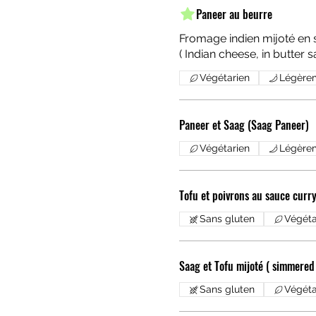
Paneer au beurre
Fromage indien mijoté en
( Indian cheese, in butter s
Végétarien
Légère
Paneer et Saag (Saag Paneer)
Végétarien
Légère
Tofu et poivrons 
Sans gluten
Végéta
Saag et Tofu mijoté ( simmered
Sans gluten
Végéta