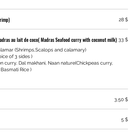
hrimp)
28 $
adras au lait de coco( Madras Seafood curry with coconut milk)
33 $
calamar (Shrimps,Scalops and calamary)
ice of 3 sides )
3,50 $
5 $