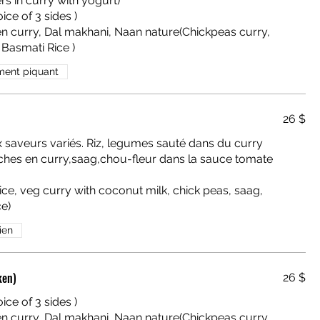
rs in curry with yogurt)
ice of 3 sides )
ment piquant
26 $
x saveurs variés. Riz, legumes sauté dans du curry
hiches en curry,saag,chou-fleur dans la sauce tomate
rice, veg curry with coconut milk, chick peas, saag,
ce)
ien
ken)
26 $
ice of 3 sides )